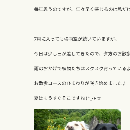
日
時
毎年思うのですが、年々早く感じるのは私だけでし
:
7月に入っても梅雨空が続いていますが、
今日は少し日が差してきたので、夕方のお散
雨のおかげで植物たちはスクスク育っている
お散歩コースのひまわりが咲き始めました♪
夏はもうすぐそこですね (^_-)-☆