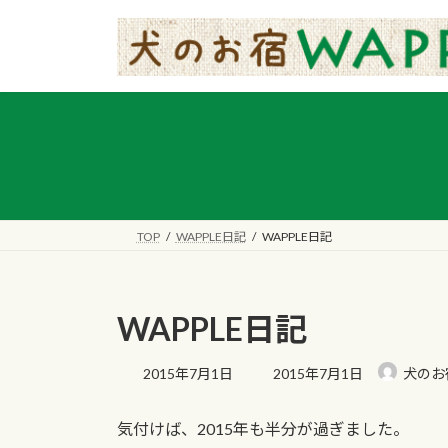
コ
ナ
ン
ビ
テ
ゲ
ン
ー
ツ
シ
へ
ョ
ス
ン
キ
に
ッ
移
プ
動
TOP
WAPPLE日記
WAPPLE日記
WAPPLE日記
最
2015年7月1日
2015年7月1日
犬のお宿
終
更
気付けば、2015年も半分が過ぎました。
新