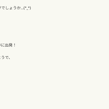
ょうか…(*_*)
歩に出発！
ようで、