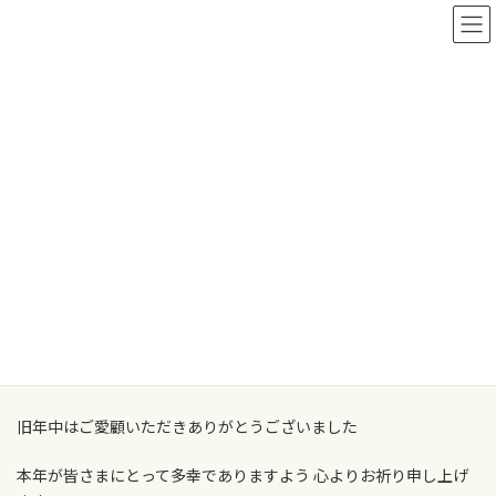
コ
ナ
ン
ビ
テ
ゲ
ン
ー
ツ
シ
へ
ョ
お知らせ
ス
ン
キ
に
ッ
移
プ
動
TOP
お知らせ
2026年新春
2026年新春
最
2026年1月3日
2026年1月3日
犬のお宿WAPPLE
終
更
謹んで新年のご挨拶を申し上げます
新
日
時
旧年中はご愛顧いただきありがとうございました
:
本年が皆さまにとって多幸でありますよう 心よりお祈り申し上げ