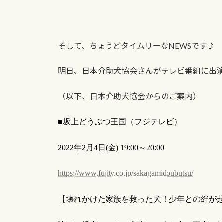
そして、ちょうどタイムリーなNEWSです♪
明日、日本介助犬協会さんがテレビ番組に出
（以下、日本介助犬協会からのご案内）
■坂上どうぶつ王国（フジテレビ）
2022
年
2
月
4
日
(
金
) 19:00
～
20:00
https://www.fujitv.co.jp/sakagamidoubutsu/
【壊れかけた家族を救った犬！少年との絆が