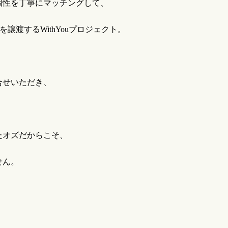
個性を丁寧にマッチングして、
を譲渡する
WithYou
プロジェクト。
合せいただき、
たオズだからこそ、
せん。