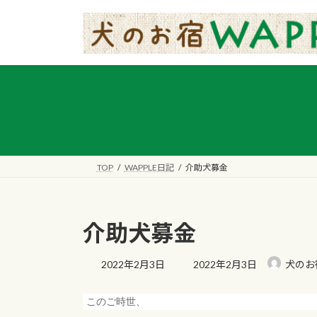
コ
ナ
ン
ビ
テ
ゲ
ン
ー
ツ
シ
へ
ョ
ス
ン
キ
に
ッ
移
プ
動
TOP
WAPPLE日記
介助犬募金
介助犬募金
最
2022年2月3日
2022年2月3日
犬のお宿
終
更
このご時世、
新