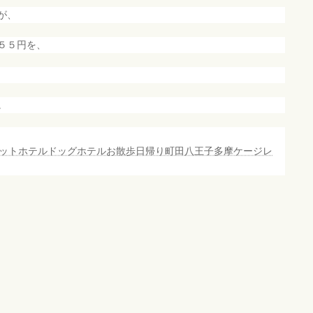
が、
５５円を、
。