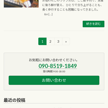
お宿わんこのワッフルは、 ここ数ヶ月で、急激
に後ろ脚が衰え、 ひとりで立ち上がることも、
長く歩行することも困難になってきました。
&n […]
続きを読む
投
1
2
3
»
固
固
固
定
定
定
稿
ペ
ペ
ペ
ー
ー
ー
の
お気軽にお問い合わせください。
ジ
ジ
ジ
ペ
090-8519-1849
受付時間 9:00-18:00
ー
お問い合わせ
ジ
送
り
最近の投稿