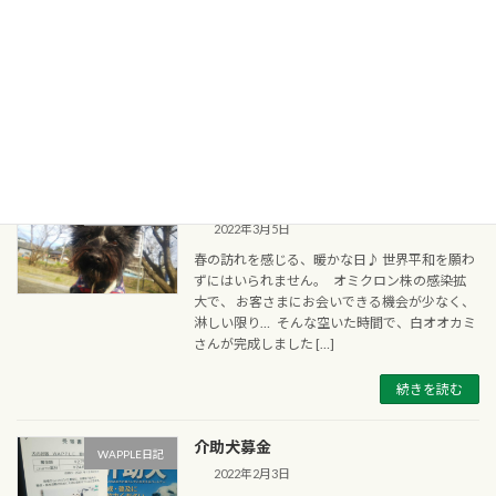
2022年4月3日
先月、ベル母さんが天国へ旅立ちました。 17歳
3ヶ月のご長寿さんでした。 持病のあるワ
ッフルが先にお空で待っているはずでしたが、
ベル母 […]
続きを読む
WAPPLE日記
WAPPLE日記
2022年3月5日
春の訪れを感じる、暖かな日♪ 世界平和を願わ
ずにはいられません。 オミクロン株の感染拡
大で、 お客さまにお会いできる機会が少なく、
淋しい限り… そんな空いた時間で、白オオカミ
さんが完成しました […]
続きを読む
介助犬募金
WAPPLE日記
2022年2月3日