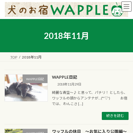
コ
ナ
ン
ビ
テ
ゲ
ン
ー
ツ
シ
へ
ョ
2018年11月
ス
ン
キ
に
ッ
移
プ
動
TOP
2018年11月
WAPPLE日記
WAPPLE日記
2018年11月29日
綺麗な青空～♪ と思って、パチリ！ としたら、
ワッフルの頭からアンテナが…(*'▽') お宿
では、 わんこさ […]
続きを読む
ワッフルの休日 ～お気に入り公園編～