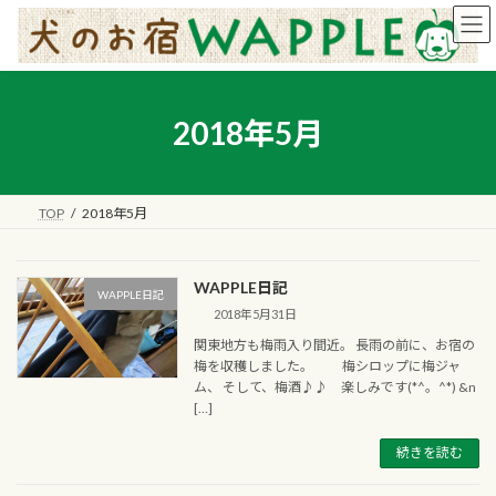
コ
ナ
ン
ビ
テ
ゲ
ン
ー
ツ
シ
へ
ョ
2018年5月
ス
ン
キ
に
ッ
移
プ
動
TOP
2018年5月
WAPPLE日記
WAPPLE日記
2018年5月31日
関東地方も梅雨入り間近。 長雨の前に、お宿の
梅を収穫しました。 梅シロップに梅ジャ
ム、 そして、梅酒♪♪ 楽しみです(*^。^*) &n
[…]
続きを読む