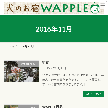
コ
ナ
ン
ビ
テ
ゲ
ン
ー
ツ
シ
へ
ョ
2016年11月
ス
ン
キ
に
ッ
移
プ
動
TOP
2016年11月
初雪
WAPPLE日記
2016年11月24日
11月に雪が降りました⛄⛄⛄ 東京都心では、54
年ぶりの出来事だそうです。 お宿周辺も、
すっかり雪国となりました(^-^; […]
続きを読む
WAPPLE日記