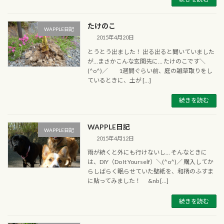
たけのこ
WAPPLE日記
2015年4月20日
とうとう出ました！ 出る出ると聞いていました
が…まさかこんな玄関先に… たけのこです＼
(^o^)／ 1週間ぐらい前、庭の雑草取りをし
ているときに、土が […]
続きを読む
WAPPLE日記
WAPPLE日記
2015年4月12日
雨が続くと外にも行けないし… そんなときに
は、DIY（Do It Yourself）＼(^o^)／ 購入してか
らしばらく眠らせていた壁紙を、和柄のふすま
に貼ってみました！ &nb […]
続きを読む